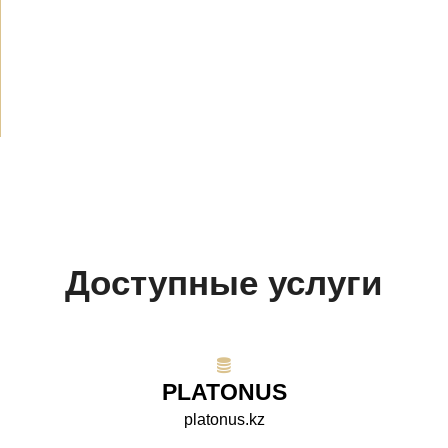
Объявления
(489)
СМИ о нас
(154)
Проекты
(10)
Доступные услуги
PLATONUS
platonus.kz