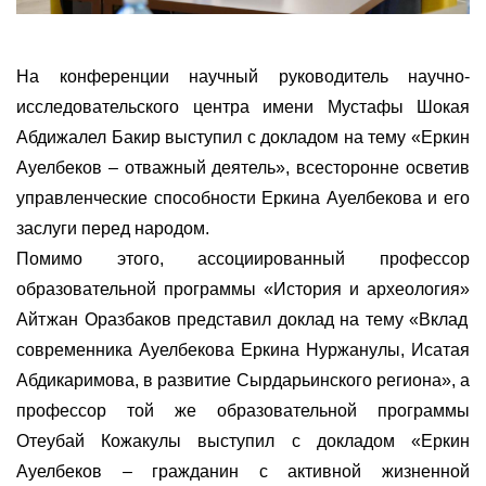
На конференции научный руководитель научно-
исследовательского центра имени Мустафы Шокая
Абдижалел Бакир выступил с докладом на тему
«
Еркин
Ауелбеков –
отважный
деятель
»
, всесторонне осветив
управленческие способности Еркина Ауелбекова и его
заслуги перед народом.
Помимо этого
, ассоциированный профессор
образовательной программы
«
История и археология
»
Айтжан Оразбаков представил доклад на тему
«
Вклад
современника Ауелбекова Еркина Нуржанулы, Исатая
Абдикаримова, в развитие Сырдарьинского региона
»
, а
профессор той же образовательной программы
Отеубай Кожакулы выступил с докладом
«
Еркин
Ауелбеков –
гражданин
с активной жизненной