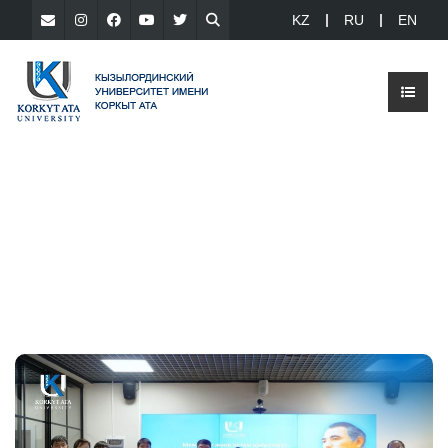
KZ
RU
EN