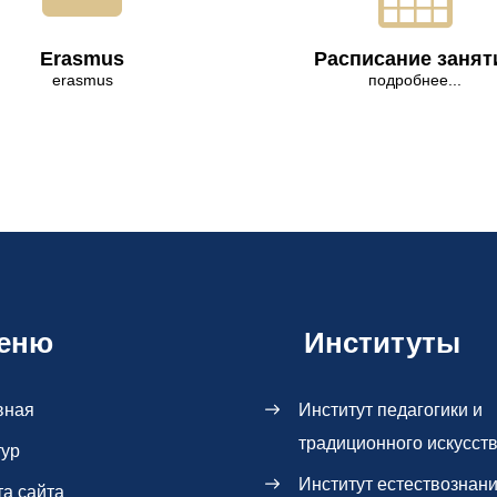
Erasmus
Расписание занят
erasmus
подробнее...
еню
Институты
вная
Институт педагогики и
традиционного искусст
тур
Институт естествознан
та сайта