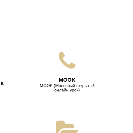
МООK
na
МООK (Массовый открытый
онлайн урок)