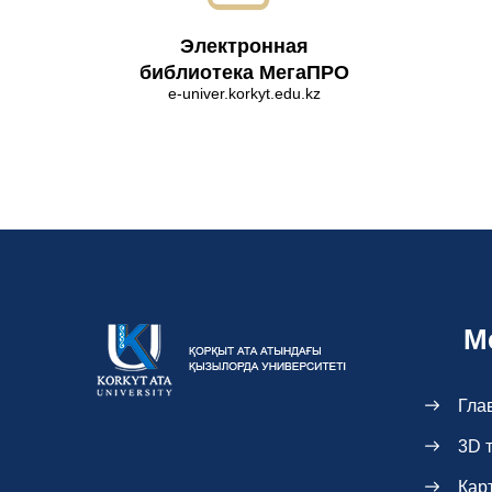
Электронная
библиотека МегаПРО
e-univer.korkyt.edu.kz
М
Гла
3D 
Кар