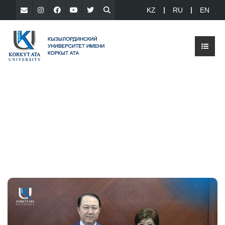
KZ
RU
EN