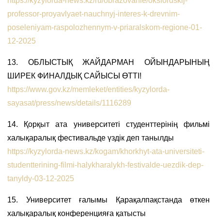
https://kyzylorda-news.kz/ru/obrazovanie/oksfordskij-
professor-proyavlyaet-nauchnyj-interes-k-drevnim-
poseleniyam-raspolozhennym-v-priaralskom-regione-01-
12-2025
13. ОБЛЫСТЫҚ ЖАЙДАРМАН ОЙЫНДАРЫНЫҢ
ШИРЕК ФИНАЛДЫҚ САЙЫСЫ ӨТТІ!
https://www.gov.kz/memleket/entities/kyzylorda-
sayasat/press/news/details/1116289
14. Қорқыт ата университеті студенттерінің фильмі
халықаралық фестивальде үздік деп танылды
https://kyzylorda-news.kz/kogam/khorkhyt-ata-universiteti-
studentterining-filmi-halykharalykh-festivalde-uezdik-dep-
tanyldy-03-12-2025
15. Университет ғалымы Қарақалпақстанда өткен
халықаралық конференцияға қатысты