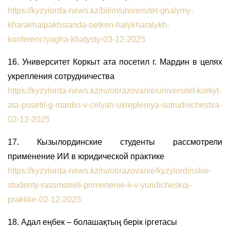
https://kyzylorda-news.kz/bilim/universitet-ghalymy-
kharakhalpakhstanda-oetken-halykharalykh-
konferenciyagha-khatysty-03-12-2025
16. Университет Коркыт ата посетил г. Мардин в целях
укрепления сотрудничества
https://kyzylorda-news.kz/ru/obrazovanie/universitet-korkyt-
ata-posetil-g-mardin-v-celyah-ukrepleniya-sotrudnichestva-
02-12-2025
17. Кызылординские студенты рассмотрели
применение ИИ в юридической практике
https://kyzylorda-news.kz/ru/obrazovanie/kyzylordinskie-
studenty-rassmotreli-primenenie-ii-v-yuridicheskoj-
praktike-02-12-2025
18. Адал еңбек – болашақтың берік іргетасы