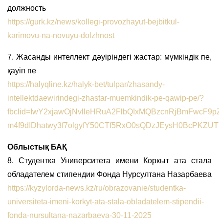
должность
https://gurk.kz/news/kollegi-provozhayut-bejbitkul-
karimovu-na-novuyu-dolzhnost
7. Жасанды интеллект дәуіріндегі жастар: мүмкіндік пе,
қауіп пе
https://halyqline.kz/halyk-bet/tulpar/zhasandy-
intellektdaewirindegi-zhastar-muemkindik-pe-qawip-pe/?
fbclid=IwY2xjawOjNvlleHRuA2FlbQIxMQBzcnRjBmFwcF9
m4f9dIDhatwy3f7olgyfY50CTf5RxO0sQDzJEysH0BcPK
Облыстық БАҚ
8. Студентка Университета имени Коркыт ата стала
обладателем стипендии Фонда Нурсултана Назарбаева
https://kyzylorda-news.kz/ru/obrazovanie/studentka-
universiteta-imeni-korkyt-ata-stala-obladatelem-stipendii-
fonda-nursultana-nazarbaeva-30-11-2025