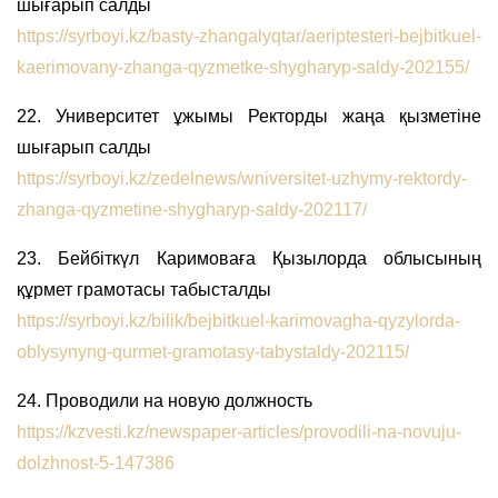
шығарып салды
https://syrboyi.kz/basty-zhangalyqtar/aeriptesteri-bejbitkuel-
kaerimovany-zhanga-qyzmetke-shygharyp-saldy-202155/
22. Университет ұжымы Ректорды жаңа қызметіне
шығарып салды
https://syrboyi.kz/zedelnews/wniversitet-uzhymy-rektordy-
zhanga-qyzmetine-shygharyp-saldy-202117/
23. Бейбіткүл Каримоваға Қызылорда облысының
құрмет грамотасы табысталды
https://syrboyi.kz/bilik/bejbitkuel-karimovagha-qyzylorda-
oblysynyng-qurmet-gramotasy-tabystaldy-202115/
24. Проводили на новую должность
https://kzvesti.kz/newspaper-articles/provodili-na-novuju-
dolzhnost-5-147386