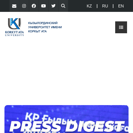
KZ
RU
EN