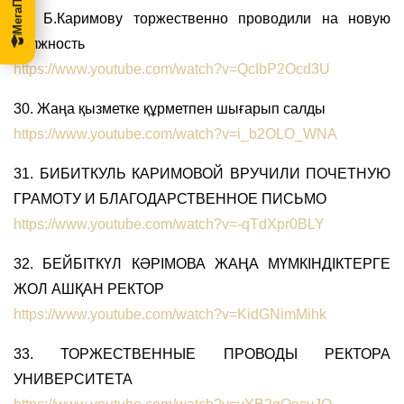
29. Б.Каримову торжественно проводили на новую
должность
https://www.youtube.com/watch?v=QcIbP2Ocd3U
30. Жаңа қызметке құрметпен шығарып салды
https://www.youtube.com/watch?v=i_b2OLO_WNA
31. БИБИТКУЛЬ КАРИМОВОЙ ВРУЧИЛИ ПОЧЕТНУЮ
ГРАМОТУ И БЛАГОДАРСТВЕННОЕ ПИСЬМО
https://www.youtube.com/watch?v=-qTdXpr0BLY
32. БЕЙБІТКҮЛ КӘРІМОВА ЖАҢА МҮМКІНДІКТЕРГЕ
ЖОЛ АШҚАН РЕКТОР
https://www.youtube.com/watch?v=KidGNimMihk
33. ТОРЖЕСТВЕННЫЕ ПРОВОДЫ РЕКТОРА
УНИВЕРСИТЕТА