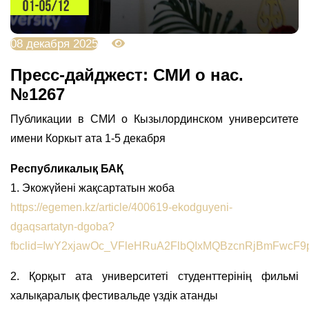
08 декабря 2025
1193
Пресс-дайджест: СМИ о нас.
№1267
Публикации
в
СМИ
о
Кызылординском
университете
имени
Коркыт
ата
1-5
декабря
Республикалық БАҚ
1. Экожүйені жақсартатын жоба
https://egemen.kz/article/400619-ekodguyeni-
dgaqsartatyn-dgoba?
fbclid=IwY2xjawOc_VFleHRuA2FlbQIxMQBzcnRjBmFwcF9
2. Қорқыт ата университеті студенттерінің фильмі
халықаралық фестивальде үздік атанды