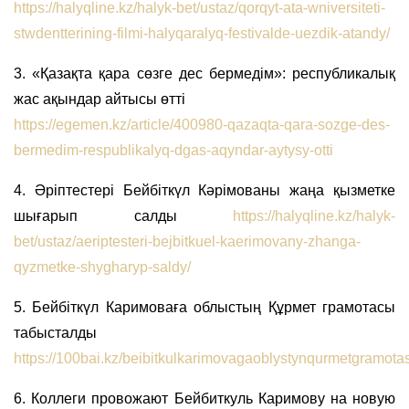
https://halyqline.kz/halyk-bet/ustaz/qorqyt-ata-wniversiteti-
stwdentterining-filmi-halyqaralyq-festivalde-uezdik-atandy/
3. «Қазақта қара сөзге дес бермедім»: республикалық
жас ақындар айтысы өтті
https://egemen.kz/article/400980-qazaqta-qara-sozge-des-
bermedim-respublikalyq-dgas-aqyndar-aytysy-otti
4. Әріптестері Бейбіткүл Кәрімованы жаңа қызметке
шығарып салды
https://halyqline.kz/halyk-
bet/ustaz/aeriptesteri-bejbitkuel-kaerimovany-zhanga-
qyzmetke-shygharyp-saldy/
5. Бейбіткүл Каримоваға облыстың Құрмет грамотасы
табысталды
https://100bai.kz/beibitkulkarimovagaoblystynqurmetgramotas
6. Коллеги провожают Бейбиткуль Каримову на новую