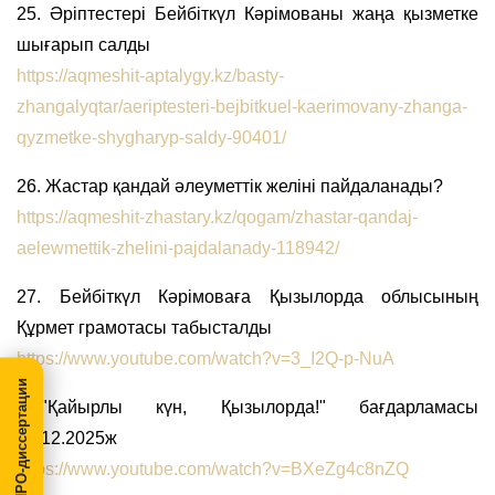
25. Әріптестері Бейбіткүл Кәрімованы жаңа қызметке
шығарып салды
https://aqmeshit-aptalygy.kz/basty-
zhangalyqtar/aeriptesteri-bejbitkuel-kaerimovany-zhanga-
qyzmetke-shygharyp-saldy-90401/
26. Жастар қандай әлеуметтік желіні пайдаланады?
https://aqmeshit-zhastary.kz/qogam/zhastar-qandaj-
aelewmettik-zhelini-pajdalanady-118942/
27. Бейбіткүл Кәрімоваға Қызылорда облысының
Құрмет грамотасы табысталды
https://www.youtube.com/watch?v=3_I2Q-p-NuA
МегаПРО-диссертации
28."Қайырлы күн, Қызылорда!" бағдарламасы
04.12.2025ж
https://www.youtube.com/watch?v=BXeZg4c8nZQ