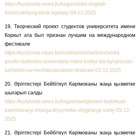
https://kyzylorda-news.kz/kogam/adal-engbek-
bolashakhtyng-berik-irgetasy-04-12-2025
19. Творческий проект студентов университета имени
Коркыт ата был признан лучшим на международном
фестивале
https://kyzylorda-news.kz/ru/obrazovanie/tvorcheskij-
proekt-studentov-universiteta-imeni-korkyt-ata-byl-priznan-
luchshim-na-mezhdunarodnom-festivale-03-12-2025
20. Әріптестері Бейбіткүл Кәрімованы жаңа қызметке
шығарып салды
https://kyzylorda-news.kz/kogam/aeriptesteri-bejbitkuel-
kaerimovany-zhanga-khyzmetke-shygharyp-saldy-05-12-
2025
21. Әріптестері Бейбіткүл Кәрімованы жаңа қызметке