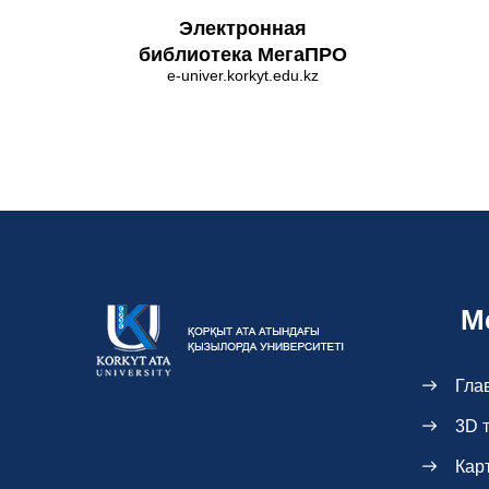
Электронная
библиотека МегаПРО
e-univer.korkyt.edu.kz
М
Гла
3D 
Кар