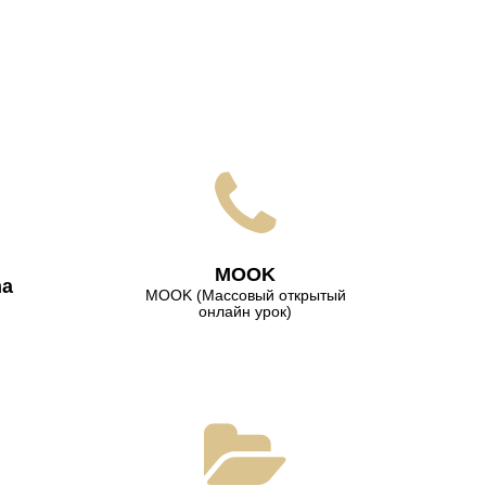
МООK
na
МООK (Массовый открытый
онлайн урок)