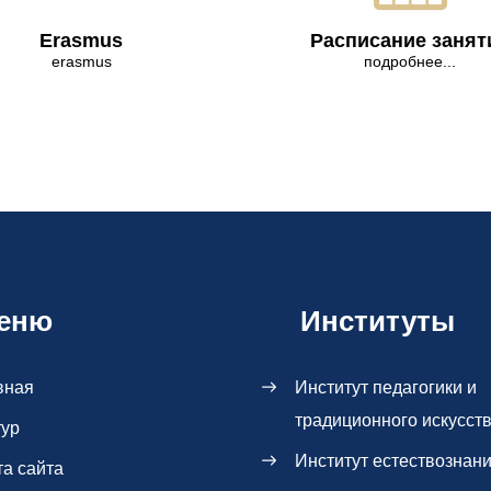
Erasmus
Расписание занят
erasmus
подробнее...
еню
Институты
вная
Институт педагогики и
традиционного искусст
тур
Институт естествознан
та сайта