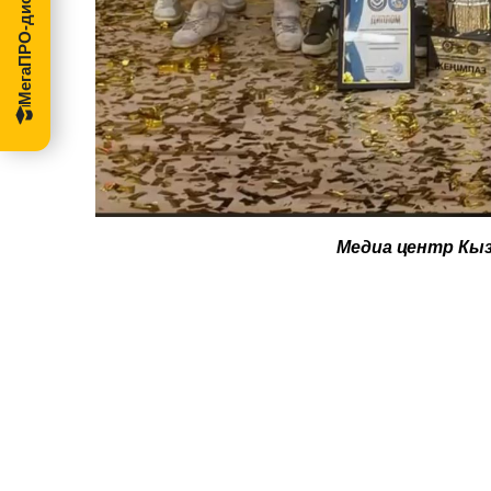
МегаПРО-диссертации
Медиа центр Кы