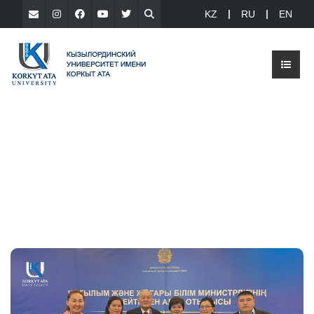
KZ
RU
EN