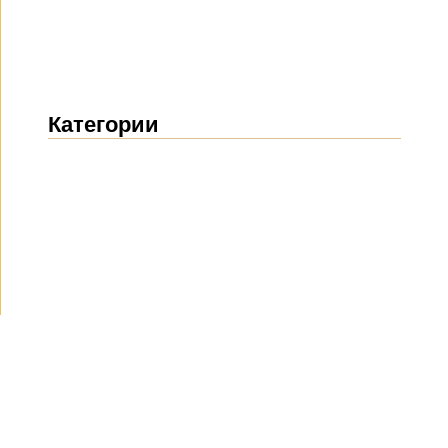
Категории
Новости
(1914)
Объявления
(489)
СМИ о нас
(154)
Проекты
(10)