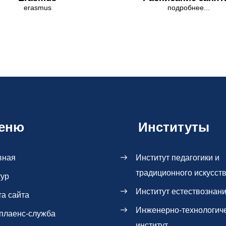
erasmus
подробнее...
еню
Институты
вная
Институт педагогики и
традиционного искусст
тур
Институт естествознан
та сайта
Инженерно-технологич
плаенс-служба
институт