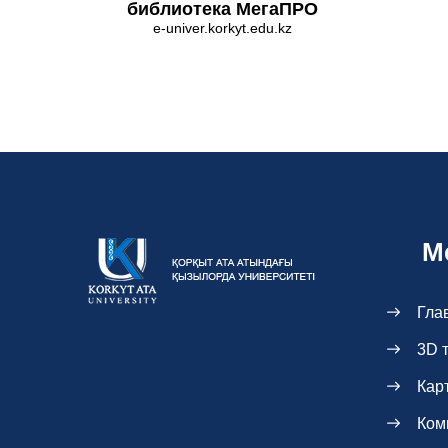
библиотека МегаПРО
e-univer.korkyt.edu.kz
М
Гла
3D 
Кар
Ком