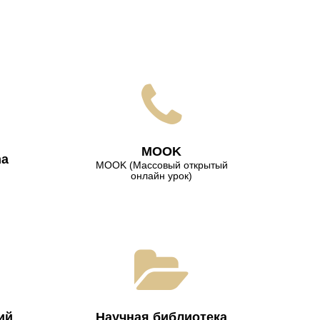
МООK
na
МООK (Массовый открытый
онлайн урок)
ий
Научная библиотека