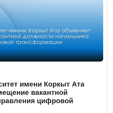
итет имени Коркыт Ата
амещение вакантной
правления цифровой