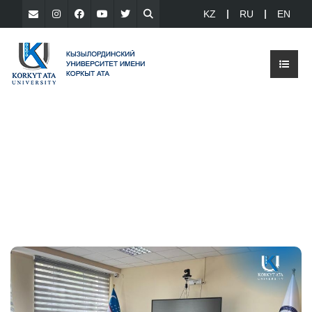
KZ
RU
EN