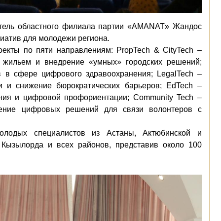
атель областного филиала партии «AMANAT» Жандос
иатив для молодежи региона.
оекты по пяти направлениям: PropTech & CityTech –
 жильем и внедрение «умных» городских решений;
 в сфере цифрового здравоохранения; LegalTech –
 и снижение бюрократических барьеров; EdTech –
ния и цифровой профориентации; Community Tech –
жение цифровых решений для связи волонтеров с
олодых специалистов из Астаны, Актюбинской и
а Кызылорда и всех районов, представив около 100