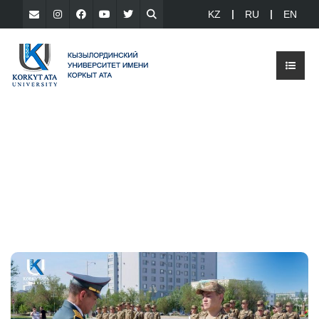
KZ
RU
EN