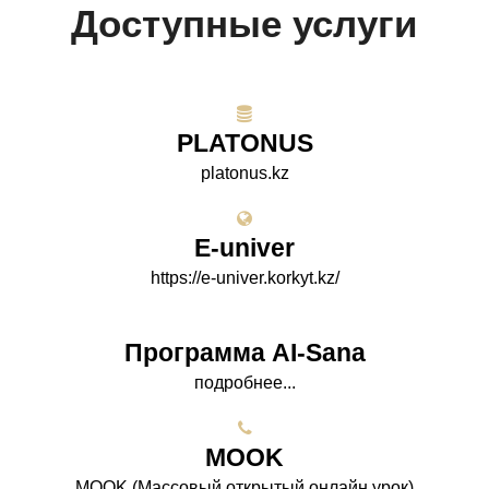
Доступные услуги
PLATONUS
platonus.kz
E-univer
https://e-univer.korkyt.kz/
Программа AI-Sana
подробнее...
МООK
МООK (Массовый открытый онлайн урок)