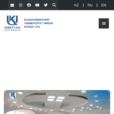
KZ
RU
EN