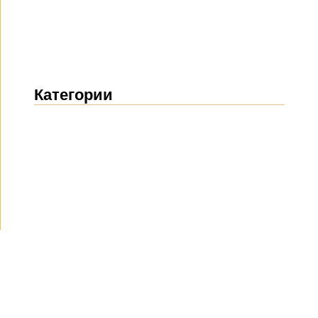
Категории
Новости
(1914)
Объявления
(489)
СМИ о нас
(154)
Проекты
(10)