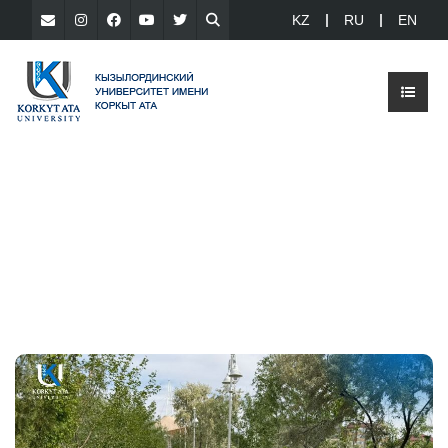
KZ
RU
EN