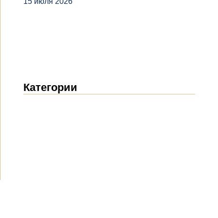
15 июля 2026
Категории
Новости
(1914)
Объявления
(489)
СМИ о нас
(154)
Проекты
(10)