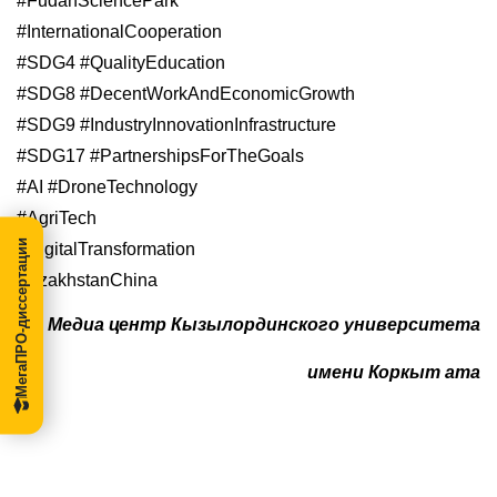
#FudanSciencePark
#InternationalCooperation
#SDG4 #QualityEducation
#SDG8 #DecentWorkAndEconomicGrowth
#SDG9 #IndustryInnovationInfrastructure
#SDG17 #PartnershipsForTheGoals
#AI #DroneTechnology
#AgriTech
МегаПРО-диссертации
#DigitalTransformation
KazakhstanChina
Медиа центр
Кызылординск
ого
университета
имени Коркыт ата