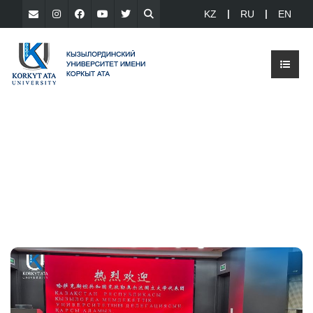
KZ
RU
EN