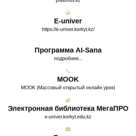
platonus.kz
E-univer
https://e-univer.korkyt.kz/
Программа AI-Sana
подробнее...
МООK
МООK (Массовый открытый онлайн урок)
Электронная библиотека МегаПРО
e-univer.korkyt.edu.kz