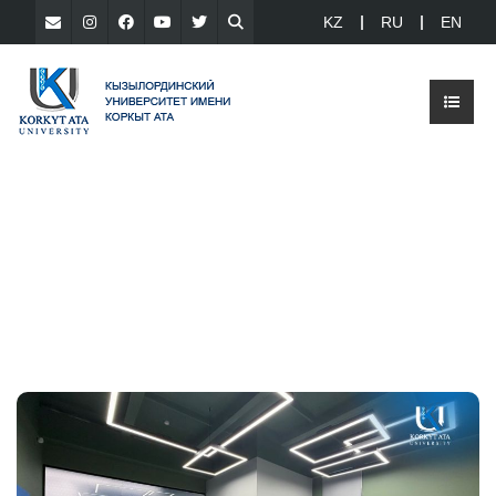
KZ
RU
EN