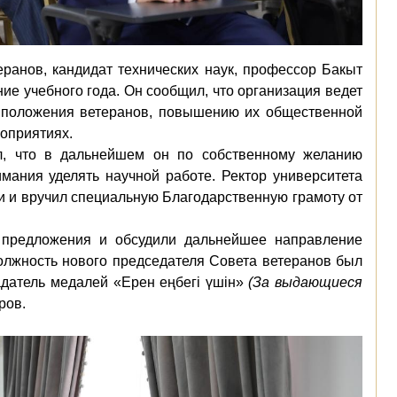
еранов, кандидат технических наук, профессор Бакыт
ие учебного года. Он сообщил, что организация ведет
 положения ветеранов, повышению их общественной
роприятиях.
л, что в дальнейшем он по собственному желанию
мания уделять научной работе. Ректор университета
ии и вручил специальную Благодарственную грамоту от
 предложения и обсудили дальнейшее направление
олжность нового председателя Совета ветеранов был
адатель медалей «Ерен еңбегі үшін»
(За выдающиеся
ров.