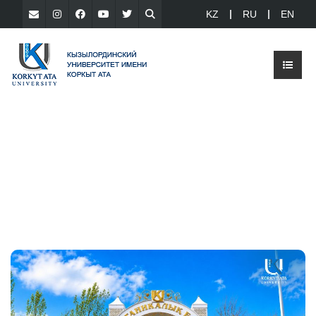
KZ
RU
EN