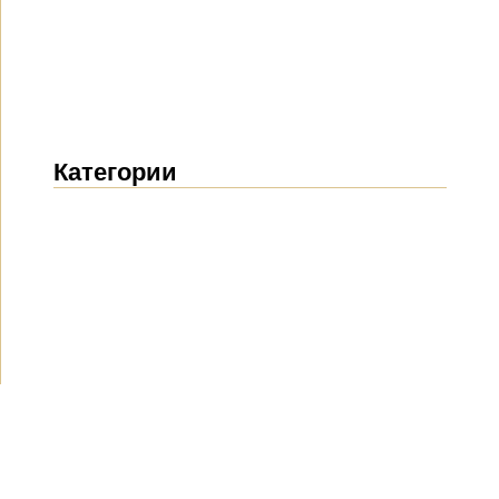
Категории
Новости
(1914)
Объявления
(490)
СМИ о нас
(154)
Проекты
(10)