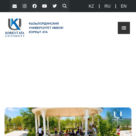
KZ
RU
EN