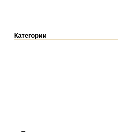
Категории
Новости
(1914)
Объявления
(489)
СМИ о нас
(154)
Проекты
(10)