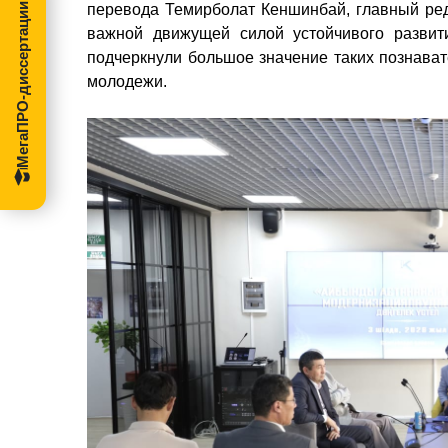
МегаПРО-диссертации
перевода Темирболат Кеншинбай, главный ред
важной движущей силой устойчивого развит
подчеркнули большое значение таких познава
молодежи.