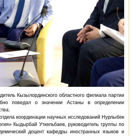
одитель Кызылординского областного филиала партии
обно поведал о
значении Астаны в определении
тва.
 отдела координации научных исследований Нурлыбек
гия» Кыдырбай Уткельбаев, руководитель группы по
демический доцент кафедры иностранных языков и