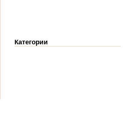
Категории
Новости
(1911)
Объявления
(489)
СМИ о нас
(154)
Проекты
(10)