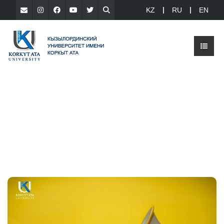
KZ
RU
EN