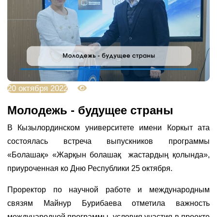
20 октября 2022
4283
Молодежь - будущее страны
В Кызылординском университете имени Коркыт ата
состоялась встреча выпускников программы
«Болашақ» «Жарқын болашақ жастардың қолында»,
приуроченная ко Дню Республики 25 октября.
Проректор по научной работе и международным
связям Майнур Бурибаева отметила важность
международной программы, условия участия в проекте