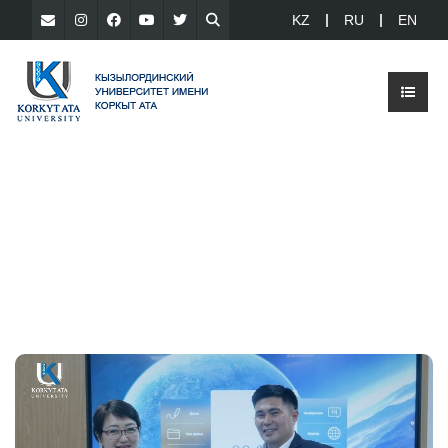
KZ
RU
EN