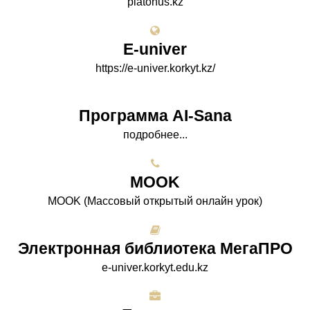
platonus.kz
E-univer
https://e-univer.korkyt.kz/
Программа AI-Sana
подробнее...
МООK
МООK (Массовый открытый онлайн урок)
Электронная библиотека МегаПРО
e-univer.korkyt.edu.kz