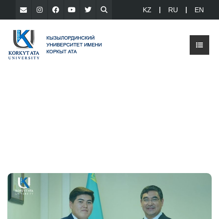
KZ
RU
EN