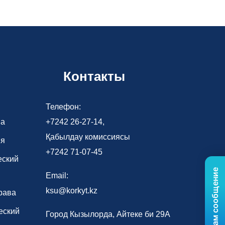
Контакты
Телефон:
ва
+7242 26-27-14,
Қабылдау комиссиясы
ия
+7242 71-07-45
еский
Отправьте нам сообщение
Email:
ksu@korkyt.kz
рава
еский
Город Кызылорда, Айтеке би 29А