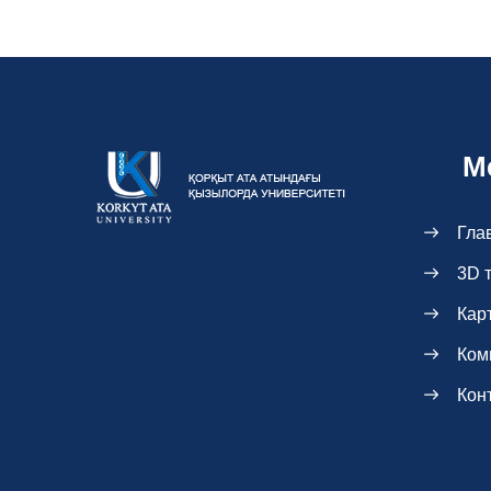
М
Гла
3D 
Кар
Ком
Кон