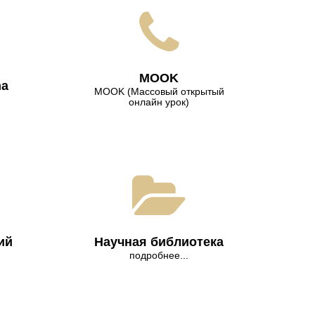
МООK
na
МООK (Массовый открытый
онлайн урок)
ий
Научная библиотека
подробнее...