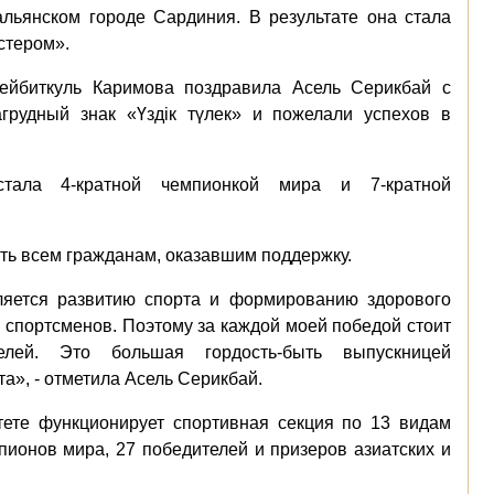
льянском городе Сардиния. В результате она стала
стером».
ейбиткуль Каримова поздравила Асель Серикбай с
грудный знак «Үздік түлек» и пожелали успехов в
стала 4-кратной чемпионкой мира и 7-кратной
ть всем гражданам, оказавшим поддержку.
ляется развитию спорта и формированию здорового
спортсменов. Поэтому за каждой моей победой стоит
лей. Это большая гордость-быть выпускницей
а», - отметила Асель Серикбай.
тете функционирует спортивная секция по 13 видам
пионов мира, 27 победителей и призеров азиатских и