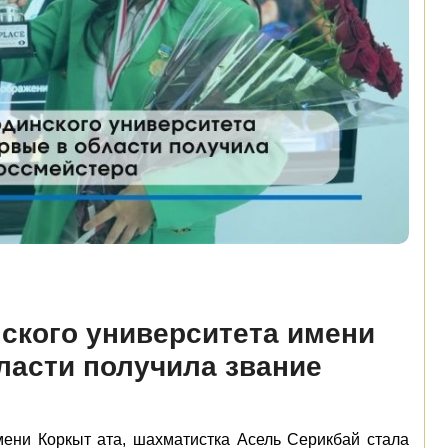
кого университета имени
ласти получила звание
ени Коркыт ата, шахматистка Асель Серикбай стала