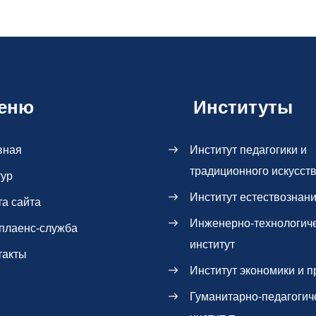
еню
Институты
вная
Институт педагогики и
традиционного искусст
тур
Институт естествознан
та сайта
Инженерно-технологич
плаенс-служба
институт
такты
Институт экономики и п
Гуманитарно-педагогич