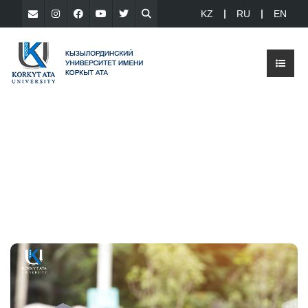
KZ
RU
EN