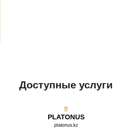
Объявления
(489)
СМИ о нас
(154)
Проекты
(10)
Доступные услуги
PLATONUS
platonus.kz