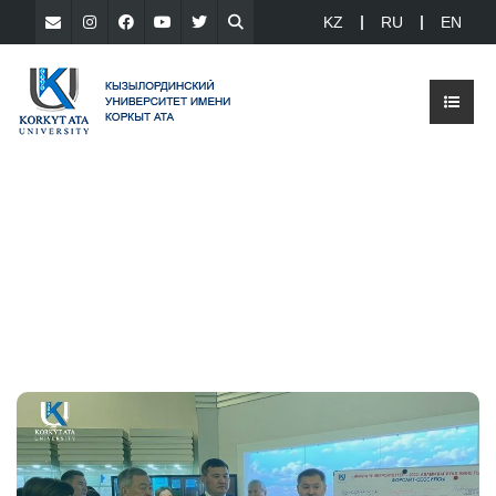
KZ
RU
EN