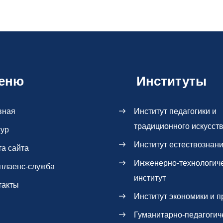
еню
Институты
вная
Институт педагогики и
традиционного искусст
тур
Институт естествознан
та сайта
Инженерно-технологич
плаенс-служба
институт
такты
Институт экономики и п
Гуманитарно-педагогич