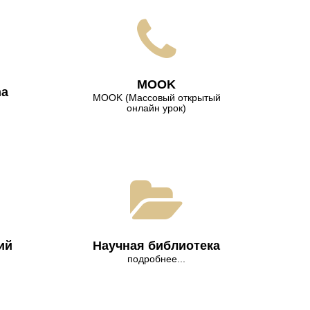
МООK
na
МООK (Массовый открытый
онлайн урок)
ий
Научная библиотека
подробнее...