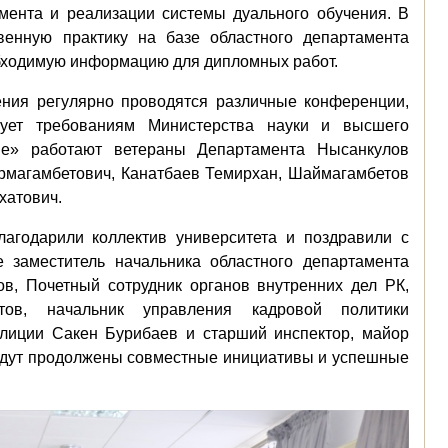
ента и реализации системы дуального обучения. В
венную практику на базе областного департамента
обходимую информацию для дипломных работ.
ения регулярно проводятся различные конференции,
твует требованиям Министерства науки и высшего
ие» работают ветераны Департамента Нысанкулов
рмагамбетович, Канатбаев Темирхан, Шаймагамбетов
хатович.
лагодарили коллектив университета и поздравили с
 заместитель начальника областного департамента
в, Почетный сотрудник органов внутренних дел РК,
ов, начальник управления кадровой политики
олиции Сакен Бурибаев и старший инспектор, майор
удут продолжены совместные инициативы и успешные