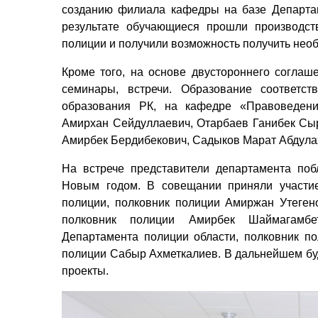
созданию филиала кафедры на базе Департам
результате обучающиеся прошли производст
полиции и получили возможность получить не
Кроме того, на основе двустороннего соглаш
семинары, встречи. Образование соответс
образования РК, на кафедре «Правоведен
Амирхан Сейдуллаевич, Отарбаев Ганибек Сы
Амирбек Бердибекович, Садыков Марат Абдула
На встрече представители департамента поб
Новым годом. В совещании приняли участие
полиции, полковник полиции Амиржан Утегено
полковник полиции Амирбек Шаймагамбет
Департамента полиции области, полковник п
полиции Сабыр Ахметкалиев. В дальнейшем б
проекты.