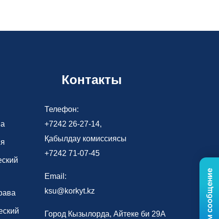
Контакты
Телефон:
ва
+7242 26-27-14,
Қабылдау комиссиясы
ия
+7242 71-07-45
еский
Email:
ksu@korkyt.kz
рава
еский
Город Кызылорда, Айтеке би 29А