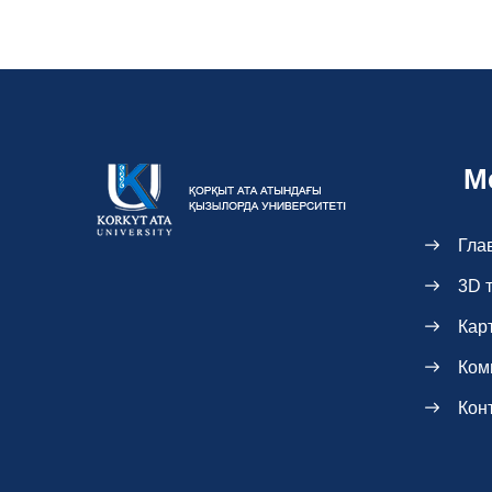
М
Гла
3D 
Кар
Ком
Кон