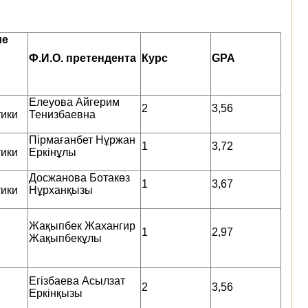
ие
Ф.И.О. претендента
Курс
GPA
Елеуова Айгерим
2
3,56
тики
Тенизбаевна
Пірмағанбет Нұржан
1
3,72
тики
Еркінұлы
Досжанова Ботакөз
1
3,67
тики
Нұрханқызы
Жақыпбек Жахангир
1
2,97
Жақыпбекұлы
Егізбаева Асылзат
2
3,56
Еркінқызы