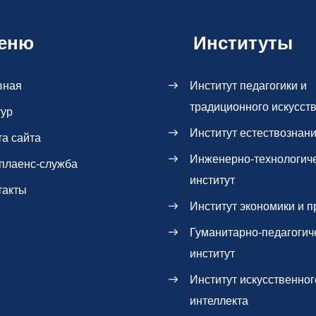
еню
Институты
вная
Институт педагогики и
традиционного искусст
тур
Институт естествознан
та сайта
Инженерно-технологич
плаенс-служба
институт
такты
Институт экономики и п
Гуманитарно-педагогич
институт
Институт искусственног
интеллекта