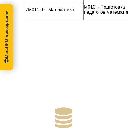
М010 - Подготовка
7М01510 - Математика
педагогов математи
МегаПРО-диссертации