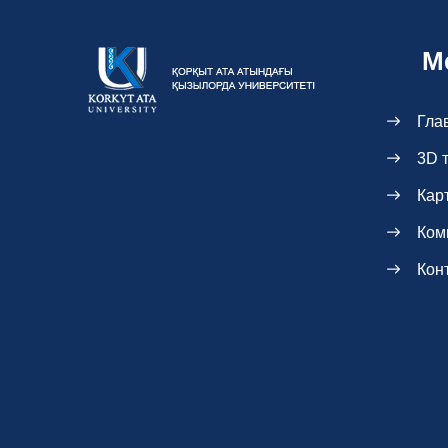
М
Гла
3D 
Кар
Ком
Кон