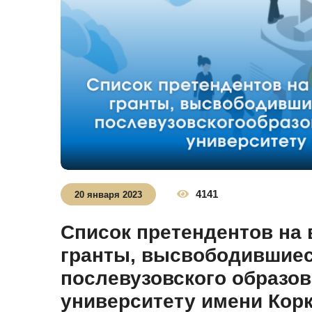
4141
20 января 2023
Список претендентов на
гранты, высвободившиес
послевузовского образо
университету имени Корк