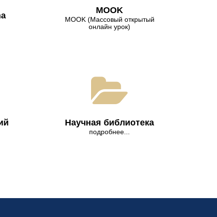
МООK
na
МООK (Массовый открытый
онлайн урок)
ий
Научная библиотека
подробнее...