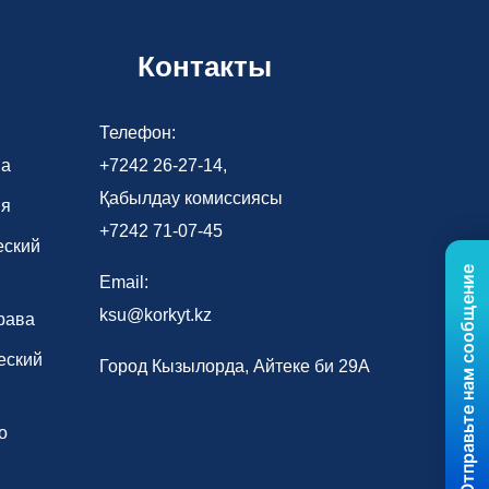
Контакты
Телефон:
ва
+7242 26-27-14,
Қабылдау комиссиясы
ия
+7242 71-07-45
еский
Отправьте нам сообщение
Email:
ksu@korkyt.kz
рава
еский
Город Кызылорда, Айтеке би 29А
о