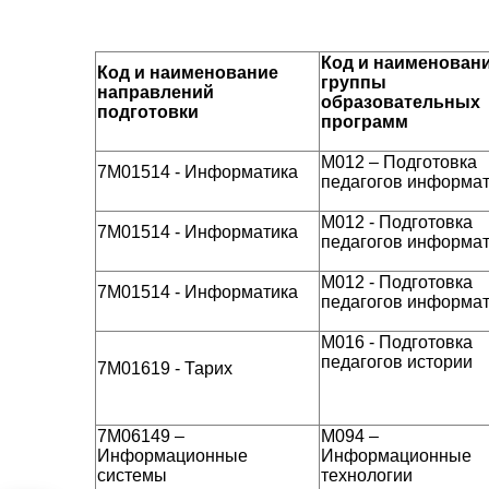
Код и наименован
Код и наименование
группы
направлений
образовательных
подготовки
программ
М012 – Подготовка
7М01514 - Информатика
педагогов информа
М012 - Подготовка
7М01514 - Информатика
педагогов информа
М012 - Подготовка
7М01514 - Информатика
педагогов информа
М016 - Подготовка
педагогов истории
7М01619 - Тарих
7М06149 –
М094 –
Информационные
Информационные
системы
технологии