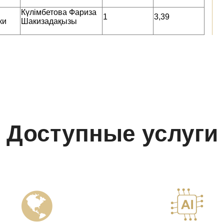
Күлімбетова Фариза
1
3,39
ки
Шакизадақызы
Доступные услуги