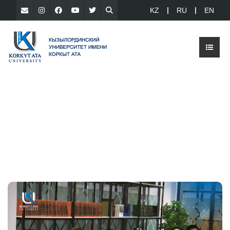
KZ
RU
EN