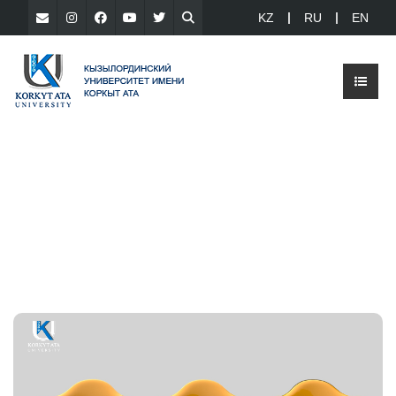
KZ
RU
EN