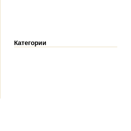
Категории
Новости
(1914)
Объявления
(489)
СМИ о нас
(154)
Проекты
(10)