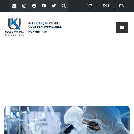
KZ
RU
EN