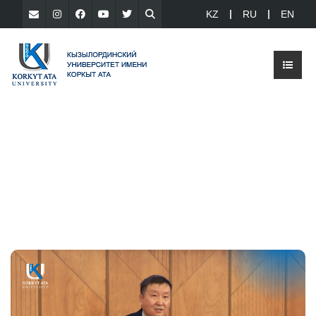
KZ
RU
EN