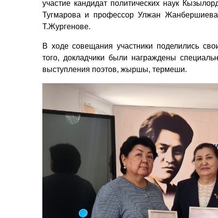
участие кандидат политических наук Кызылор
Тугмарова и профессор Улжан Жанбершиева
Т.Жургенове.
В ходе совещания участники поделились св
того, докладчики были награждены специаль
выступления поэтов, жыршы, термеши.