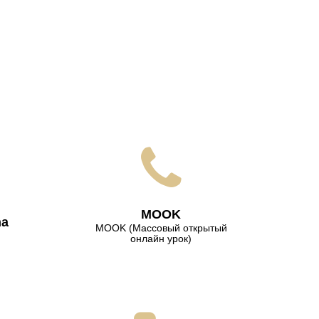
МООK
na
МООK (Массовый открытый
онлайн урок)