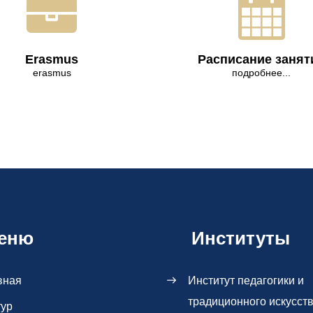
Erasmus
Расписание занят
erasmus
подробнее...
еню
Институты
вная
Институт педагогики и
традиционного искусст
тур