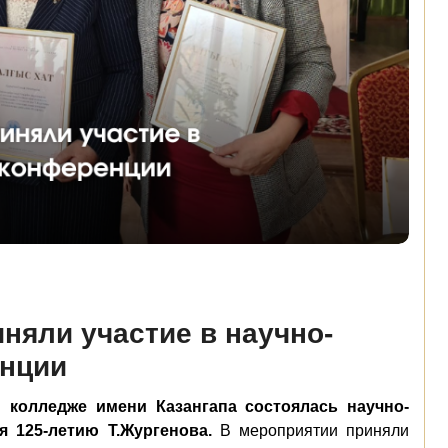
няли участие в научно-
енции
олледже имени Казангапа состоялась научно-
я 125-летию Т.Жургенова.
В мероприятии приняли