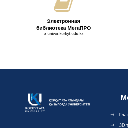
Электронная
библиотека МегаПРО
e-univer.korkyt.edu.kz
М
Гла
3D 