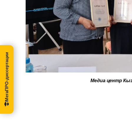
МегаПРО-диссертации
Медиа центр Кы