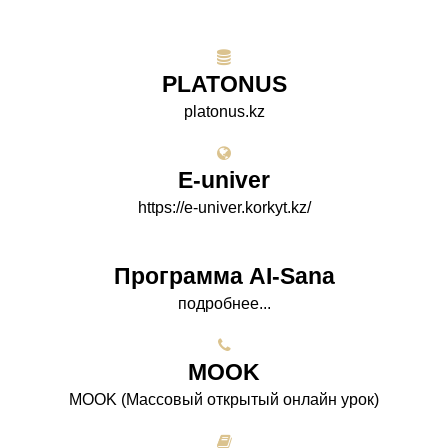
PLATONUS
platonus.kz
E-univer
https://e-univer.korkyt.kz/
Программа AI-Sana
подробнее...
МООK
МООK (Массовый открытый онлайн урок)