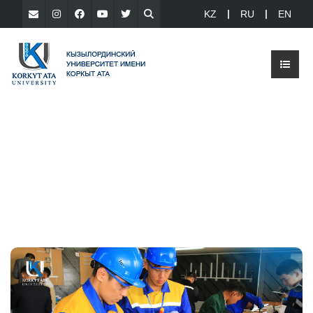
KZ
RU
EN