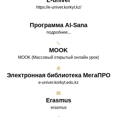
E-univer
https://e-univer.korkyt.kz/
Программа AI-Sana
подробнее...
МООK
МООK (Массовый открытый онлайн урок)
Электронная библиотека МегаПРО
e-univer.korkyt.edu.kz
Erasmus
erasmus