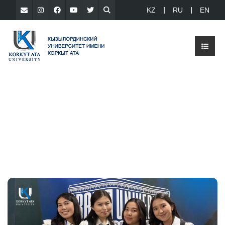
KZ
RU
EN