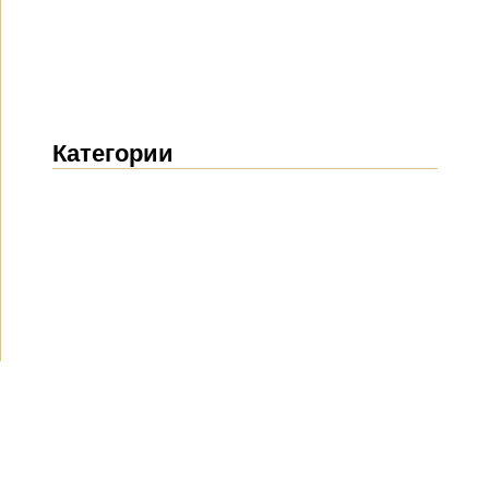
Категории
Новости
(1914)
Объявления
(489)
СМИ о нас
(154)
Проекты
(10)