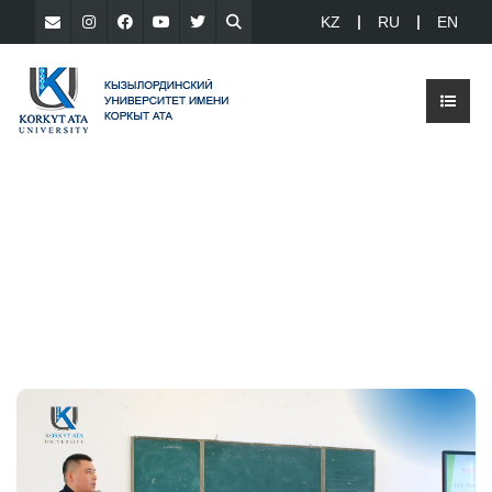
KZ
RU
EN