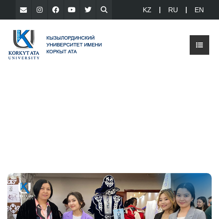
KZ
RU
EN