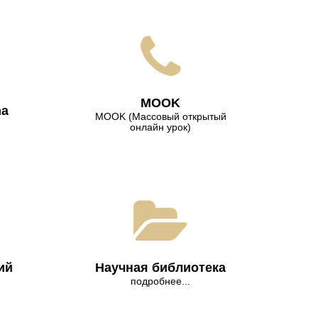
МООK
na
МООK (Массовый открытый
онлайн урок)
ий
Научная библиотека
подробнее...