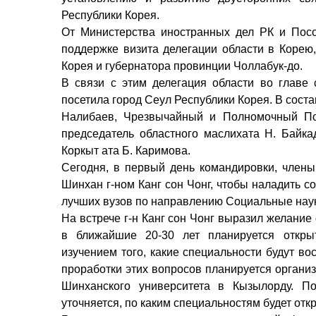
Республики Корея.
От Министерства иностранных дел РК и Посо
поддержке визита делегации области в Корею,
Корея и губернатора провинции Чоллабук-до.
В связи с этим делегация области во глав
посетила город Сеул Республики Корея. В сост
Налибаев, Чрезвычайный и Полномочный Пос
председатель областного маслихата Н. Байка
Коркыт ата Б. Каримова.
Сегодня, в первый день командировки, члены
Шинхан г-ном Канг сон Чонг, чтобы наладить со
лучших вузов по направлению Социальные наук
На встрече г-н Канг сон Чонг выразил желание
в ближайшие 20-30 лет планируется откры
изучением того, какие специальности будут в
проработки этих вопросов планируется органи
Шинханского университета в Кызылорду. П
уточняется, по каким специальностям будет от