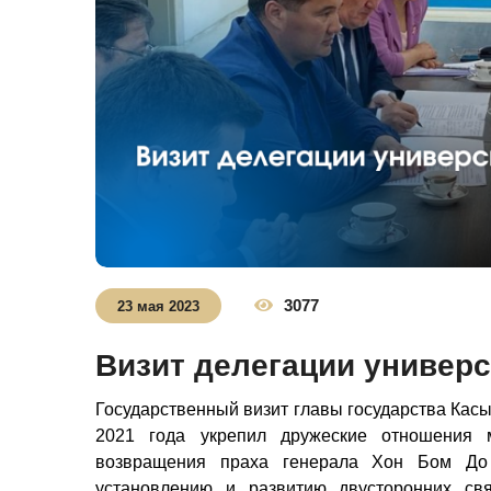
3077
23 мая 2023
Визит делегации универс
Государственный визит главы государства Касы
2021 года укрепил дружеские отношения
возвращения праха генерала Хон Бом До
установлению и развитию двусторонних св