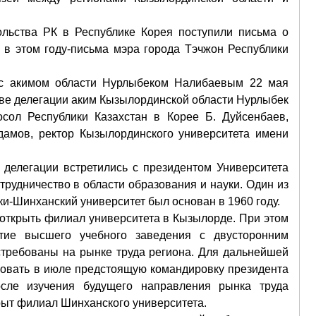
льства РК в Республике Корея поступили письма о
 в этом году-письма мэра города Тэчжон Республики
е с акимом области Нурлыбеком Налибаевым 22 мая
аве делегации аким Кызылординской области Нурлыбек
ол Республики Казахстан в Корее Б. Дуйсенбаев,
дамов, ректор Кызылординского университета имени
 делегации встретились с президентом Университета
трудничество в области образования и науки. Один из
и-Шинханский университет был основан в 1960 году.
 открыть филиал университета в Кызылорде. При этом
тие высшего учебного заведения с двусторонним
остребованы на рынке труда региона. Для дальнейшей
зовать в июле предстоящую командировку президента
осле изучения будущего направления рынка труда
крыт филиал Шинханского университета.