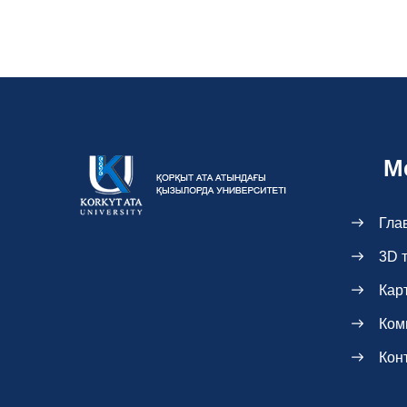
М
Гла
3D 
Кар
Ком
Кон