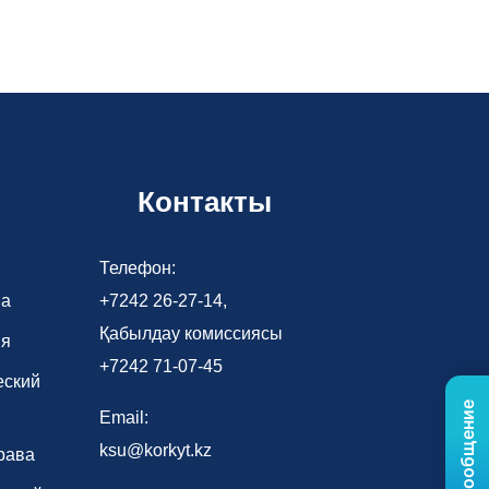
Контакты
Телефон:
ва
+7242 26-27-14,
Қабылдау комиссиясы
ия
+7242 71-07-45
еский
Email:
ksu@korkyt.kz
рава