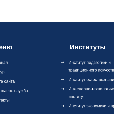
еню
Институты
вная
Институт педагогики и
традиционного искусст
тур
Институт естествознан
та сайта
Инженерно-технологич
плаенс-служба
институт
такты
Институт экономики и п