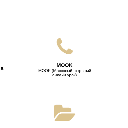
МООK
na
МООK (Массовый открытый
онлайн урок)