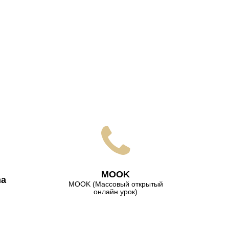
МООK
na
МООK (Массовый открытый
онлайн урок)