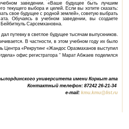
 учебном заведении. «Ваше будущее быть лучшим
го текущего выбора и целей. Если вы хотите сказать:
вать свое будущее с родной землей», советую выбрать
ата. Обучаясь в учебном заведении, вы создаете
а Бейбиткуль Сарсемхановна.
дал путевку в светлое будущее тысячам выпускников.
чивается. В частности, в этом учебном году их было
ель Центра «Рекрутинг «Жандос Оразмаханов выступил
отдела» офис регистратора " Марат Абжаев поделился
зылординского университета имени Коркыт ата
Контактный телефон: 87242 26-21-34
e-mail:
kmu.kmu@list.ru