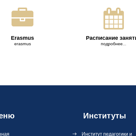
Erasmus
Расписание занят
erasmus
подробнее...
еню
Институты
вная
Институт педагогики и