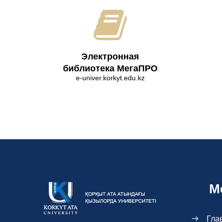
Электронная
библиотека МегаПРО
e-univer.korkyt.edu.kz
М
Гла