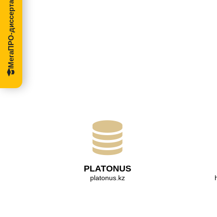
МегаПРО-диссертации
PLATONUS
platonus.kz