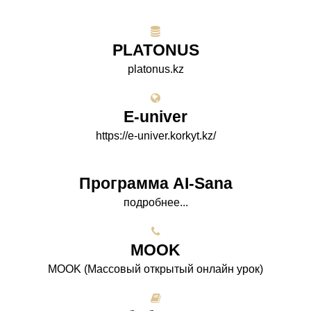
PLATONUS
platonus.kz
E-univer
https://e-univer.korkyt.kz/
Программа AI-Sana
подробнее...
МООK
МООK (Массовый открытый онлайн урок)