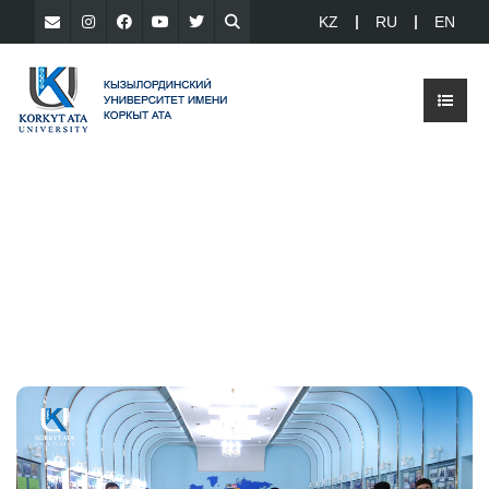
KZ
RU
EN