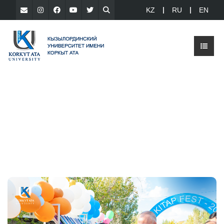
KZ
RU
EN