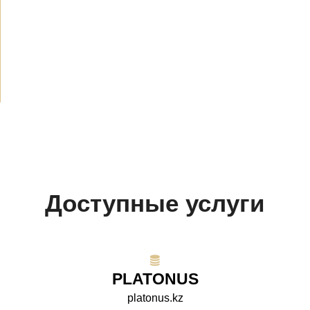
Объявления
(489)
СМИ о нас
(154)
Проекты
(10)
Доступные услуги
PLATONUS
platonus.kz