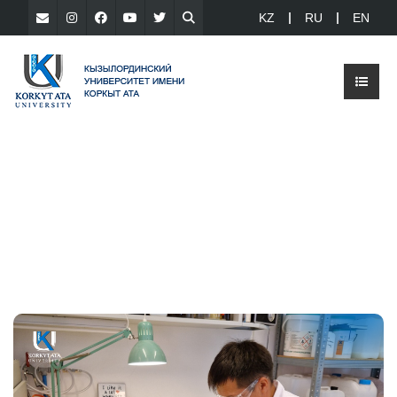
KZ
RU
EN