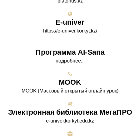
platonus.kz
E-univer
https://e-univer.korkyt.kz/
Программа AI-Sana
подробнее...
МООK
МООK (Массовый открытый онлайн урок)
Электронная библиотека МегаПРО
e-univer.korkyt.edu.kz