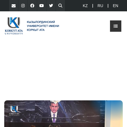
KZ
RU
EN