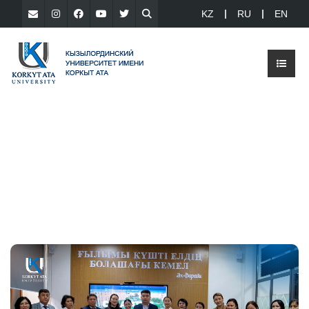
KZ
RU
EN