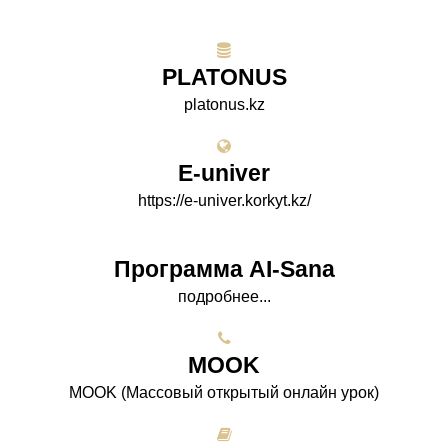
PLATONUS
platonus.kz
E-univer
https://e-univer.korkyt.kz/
Программа AI-Sana
подробнее...
МООK
МООK (Массовый открытый онлайн урок)