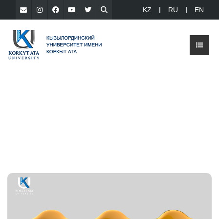
KZ
RU
EN