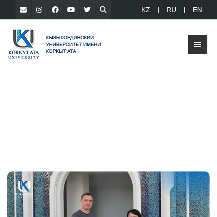
KZ
RU
EN