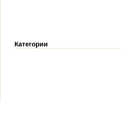
Категории
Новости
(1912)
Объявления
(489)
СМИ о нас
(154)
Проекты
(10)