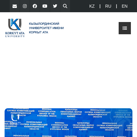
KZ
RU
EN