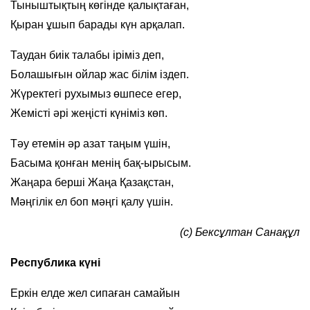
Тыныштықтың көгінде қалықтаған,
Қыран ұшып барады күн арқалап.
Таудан биік талабы іріміз деп,
Болашығын ойлар жас білім іздеп.
Жүректегі рухымыз өшпесе егер,
Жемісті әрі жеңісті күніміз көп.
Тәу етемін әр азат таңым үшін,
Басыма қонған менің бақ-ырысым.
Жаңара берші Жаңа Қазақстан,
Мәңгілік ел боп мәңгі қалу үшін.
(с) Бексұлтан Санақұл
Республика күні
Еркін елде жел сипаған самайын