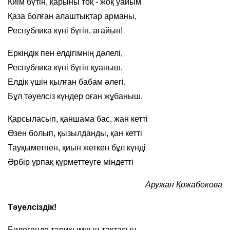
Киім бүтін, қарыны тоқ - жоқ уайым
Қаза болған алаштықтар арманы,
Республика күні бүгін, ағайын!
Еркіндік пен елдігімнің дәлелі,
Республика күні бүгін қуаныш.
Елдік үшін қылған бабам әлегі,
Бұл тәуелсіз күндер оған жұбаныш.
Қарсыласып, қаншама бас, жан кетті
Өзен болып, қызылданды, қан кетті
Тауқыметпен, қиын жеткен бұл күнді
Әрбір ұрпақ құрметтеуге міндетті
Аружан Қожабекова
Тәуелсіздік!
Билегенде тарихымның тақтасын,