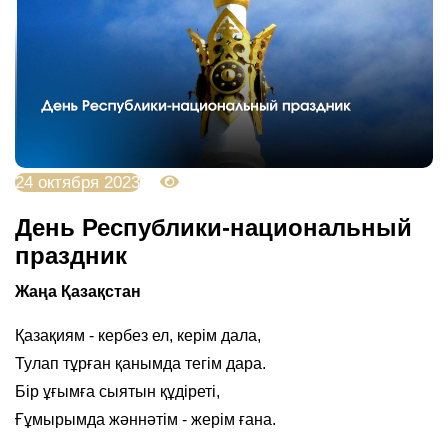
24 октября 2023
3140
День Республики-национальный
праздник
Жаңа Қазақстан
Қазақиям - кербез ел, керім дала,
Тулап тұрған қанымда тегім дара.
Бір ұғымға сыятын құдіреті,
Ғұмырымда жәннәтім - жерім ғана.