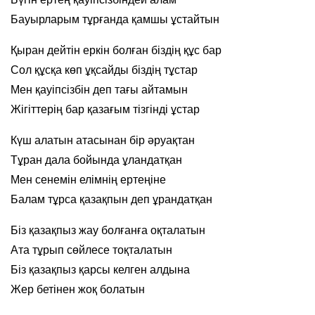
Бауырларым тұрғанда қамшы ұстайтын
Қыран дейтін еркін болған біздің құс бар
Сол құсқа көп ұқсайды біздің тұстар
Мен қауіпсізбін деп тағы айтамын
Жігіттерің бар қазағым тізгінді ұстар
Күш алатын атасынан бір әруақтан
Тұран дала бойында ұландатқан
Мен сенемін елімнің ертеңіне
Балам тұрса қазақпын деп ұрандатқан
Біз қазақпыз жау болғанға оқталатын
Ата тұрып сөйлесе тоқталатын
Біз қазақпыз қарсы келген алдына
Жер бетінен жоқ болатын