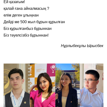
Ей қазағым!
қалай ғана айналмасың ?
елім деген ұлыңнан
Дейді ме 500 жыл бұрын құрылған
Біз құрылғанбыз бұрыннан
Біз тәуелсізбіз бұрыннан!
Нұрлыбекұлы Ырысбек