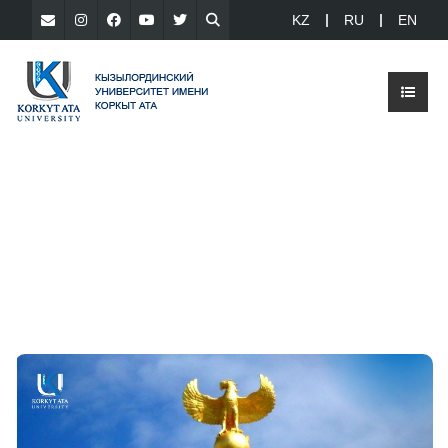
KZ
RU
EN