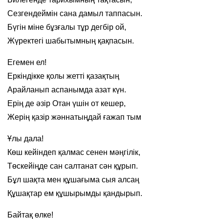
Сезгендеймін сана дамыл таппасын.
Бүгін міне бұзғалы тұр дегбір ой,
Жүректегі шабытымның қақпасын.
Егемен ел!
Еркіндікке қолы жетті қазақтың
Арайланып аспанымда азат күн.
Ерің де әзір Отан үшін от кешер,
Жерің қазір жәннатыңдай ғажап тым
Ұлы дала!
Көш кейіндеп қалмас сенен мәңгілік,
Төскейіңде сан салтанат сән құрып.
Бұл шақта мен құшағыма сыя алсаң
Құшақтар ем құшырымды қандырып.
Байтақ өлке!