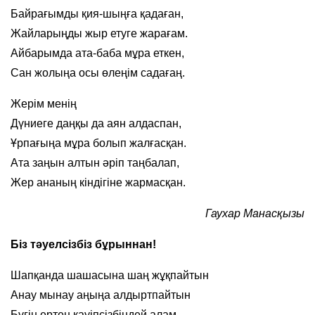
Байрағымды қия-шыңға қадаған,
Жайларыңды жыр етуге жарағам.
Айбарымда ата-баба мұра еткен,
Сан жолыңа осы өлеңім садағаң.
Жерім менің
Дүниеге даңқы да аян алдаспан,
Ұрпағыңа мұра болып жалғасқан.
Ата заңын алтын әріп таңбалап,
Жер ананың кіндігіне жармасқан.
Гаухар Манасқызы
Біз тәуелсізбіз бұрыннан!
Шапқанда шашасына шаң жұқпайтын
Анау мынау аңыңа алдыртпайтын
Бүгін ертең қауіпсізбіндей алам