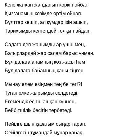
Келе жатқан жанданып көркің әйбат,
Қызғанамын көзімде өртім ойнап.
Бұлттар көшіп, ал құмдар ізін ашып,
Тарихымды келгендей толқын айдап.
Садаға деп жанымды ар үшін мен,
Батырлардай жар салам барыс үнмен.
Бұл далаға анамның көз жасы һәм
Бұл далаға бабамның қаны сіңген.
Мынау әлем өзіңмен тең бе тегі?!
Туған өлке жырымды селдетеді.
Егемендік есігін ашқан күннен,
Бейбітшілік бесігін тербетеді.
Пейілге шын қазағым сыңар тарап,
Сейілгесін тұмандай мұнар қабақ.