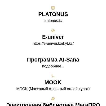
PLATONUS
platonus.kz
E-univer
https://e-univer.korkyt.kz/
Программа AI-Sana
подробнее...
МООK
МООK (Массовый открытый онлайн урок)
Электронная библиотека МегаПРО