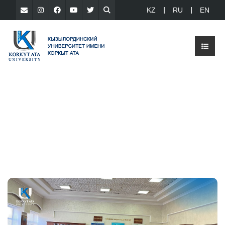
KZ
RU
EN