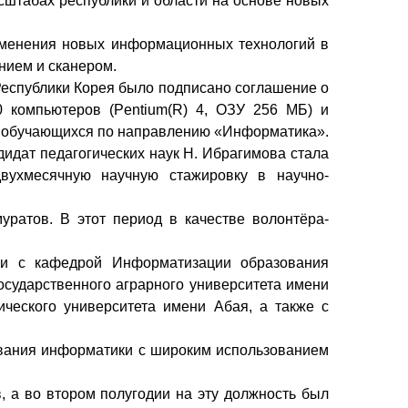
сштабах республики и области на основе новых
именения новых информационных технологий в
нием и сканером.
Республики Корея было подписано соглашение о
 компьютеров (Pentium(R) 4, ОЗУ 256 МБ) и
я обучающихся по направлению «Информатика».
идат педагогических наук Н. Ибрагимова стала
вухмесячную научную стажировку в научно-
ратов. В этот период в качестве волонтёра-
зи с кафедрой Информатизации образования
осударственного аграрного университета имени
ического университета имени Абая, а также с
вания информатики с широким использованием
, а во втором полугодии на эту должность был