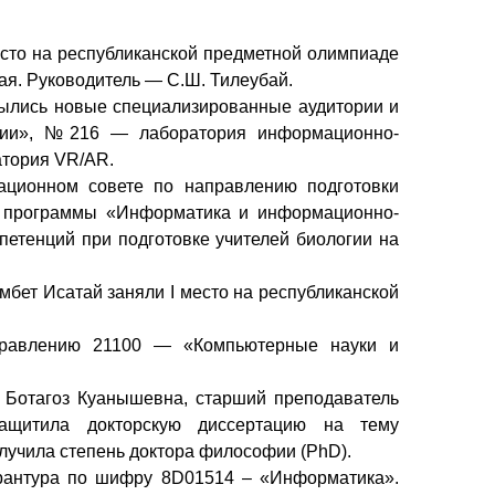
есто на республиканской предметной олимпиаде
ая. Руководитель — С.Ш. Тилеубай.
рылись новые специализированные аудитории и
ии», №216 — лаборатория информационно-
атория VR/AR.
ационном совете по направлению подготовки
й программы «Информатика и информационно-
етенций при подготовке учителей биологии на
мбет Исатай заняли I место на республиканской
аправлению 21100 — «Компьютерные науки и
 Ботагоз Куанышевна, старший преподаватель
защитила докторскую диссертацию на тему
олучила степень доктора философии (PhD).
орантура по шифру 8D01514 – «Информатика».