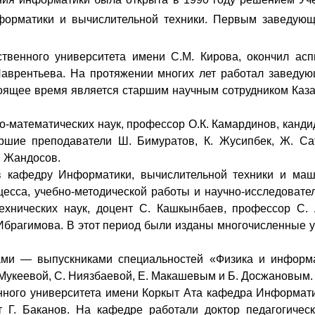
нформатики и вычислительной техники. Первым заведую
ственного университета имени С.М. Кирова, окончил ас
Лаврентьева. На протяжении многих лет работал заведую
оящее время является старшим научным сотрудником Каза
о-математических наук, профессор О.К. Камардинов, кандид
аршие преподаватели Ш. Бимуратов, К. Жусипбек, Ж. Са
. Жандосов.
 кафедру Информатики, вычислительной техники и маши
есса, учебно-методической работы и научно-исследовате
хнических наук, доцент С. Кашкынбаев, профессор С. 
 Ибрагимова. В этот период были изданы многочисленные 
ми — выпускниками специальностей «Физика и информа
. Мукеевой, С. Ниязбаевой, Е. Макашевым и Б. Досжановым.
нного университета имени Коркыт Ата кафедра Информат
т Г. Баканов. На кафедре работали доктор педагогическ