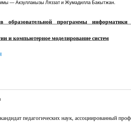
аммы — Акзуллакызы Ляззат и Жумадилла Бакытжан.
тов образовательной программы информатики
ии и компьютерное моделирование систем
ы
маловна
_____
кандидат педагогических наук, ассоциированный проф