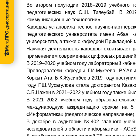
МегаПРО-диссертации
Во втором полугодии 2018–2019 учебного 
педагогических наук С.Ш. Тилеубай. В 2
коммуникационные технологии».
Кафедра установила тесное научно-партнёрс
педагогического университета имени Абая, 
университета, а также с кафедрой Прикладной 
Научная деятельность кафедры охватывает 
применением современных цифровых решений
В 2019–2020 учебном году лабораторный кабин
Преподаватели кафедры Г.И.Мукеева, Р.У.Ал
Коркыт Ата. Б.К.Жусипбек в 2019 году поступи
году Г.Ш.Мусагулова стала докторантом Каза
С.Б.Нажен в 2021–2022 учебном году также был
В 2021–2022 учебном году образовательн
международную аккредитацию сроком на 5 
«Информатика» (педагогическое направление) 
В декабре в аудитории №402 главного учеб
исследователей в области информатики – ACeS