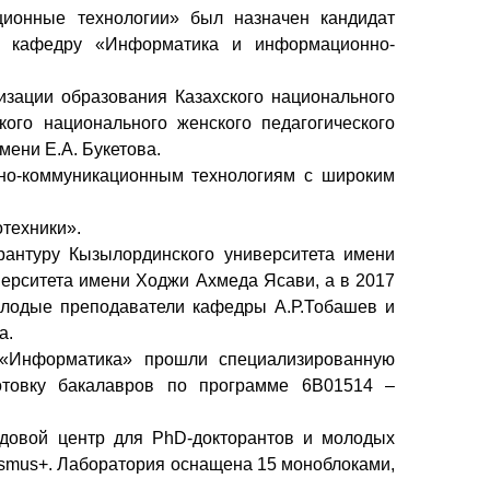
ионные технологии» был назначен кандидат
в кафедру «Информатика и информационно-
зации образования Казахского национального
ого национального женского педагогического
мени Е.А. Букетова.
но-коммуникационным технологиям с широким
техники».
рантуру Кызылординского университета имени
иверситета имени Ходжи Ахмеда Ясави, а в 2017
Молодые преподаватели кафедры А.Р.Тобашев и
а.
«Информатика» прошли специализированную
отовку бакалавров по программе 6В01514 –
довой центр для PhD-докторантов и молодых
asmus+. Лаборатория оснащена 15 моноблоками,