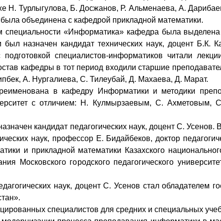
же Н. Турлыгулова, Б. Досжанов, Р. Альменаева, А. Дарибае
 была объединена с кафедрой прикладной математики.
ем специальности «Информатика» кафедра была выделена
 был назначен кандидат технических наук, доцент Б.К. К
 подготовкой специалистов-информатиков читали лекц
остав кафедры в тот период входили старшие преподавател
бек, А. Нургалиева, С. Тилеубай, Д. Махаева, Д. Марат.
реименована в кафедру Информатики и методики препо
рситет с отличием: Н. Кулмырзаевым, С. Ахметовым, С
значен кандидат педагогических наук, доцент С. Усенов.
ических наук, профессор Е. Бидайбеков, доктор педагогич
тики и прикладной математики Казахского национального
ния Московского городского педагогического университе
дагогических наук, доцент С. Усенов стал обладателем г
тан».
цированных специалистов для средних и специальных уче