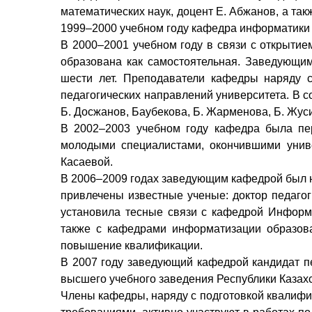
математических наук, доцент Е. Абжанов, а так
1999–2000 учебном году кафедра информатики
В 2000–2001 учебном году в связи с открыти
образована как самостоятельная. Заведующим
шести лет. Преподаватели кафедры наряду с
педагогических направлений университета. В с
Б. Досжанов, Баубекова, Б. Жарменова, Б. Жусип
В 2002–2003 учебном году кафедра была пе
молодыми специалистами, окончившими униве
Касаевой.
В 2006–2009 годах заведующим кафедрой был на
привлечены известные ученые: доктор педагог
установила тесные связи с кафедрой Информа
также с кафедрами информатизации образова
повышение квалификации.
В 2007 году заведующий кафедрой кандидат пе
высшего учебного заведения Республики Казахс
Члены кафедры, наряду с подготовкой квалифи