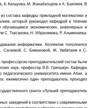
в, К. Калауова, М. Жанабатыров и А. Баялиев. В
 из состава кафедры прикладной математики и
алиев, который руководил кафедрой в течение
ии обучающимся экономических, инженерных и
и С. Токсанова, Н. Ибрагимова, Р. Альменаева,
давания информатики. Коллектив пополнился
. Сагаевой, С. Бимановой, Ж. Умбетаем и С.
 В профессорско-преподавательский состав были
еских наук, профессор В.В. Гриншкун. Кафедра
 педагогического университета имени Абая, а
та; ежемесячно один преподаватель проходил
осударственного гранта «Лучший преподаватель
бных заведений в соответствии с современными