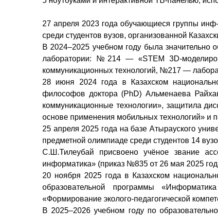
5 ноутбуками и интерактивной ТВ-панелью, исп
27 апреля 2023 года обучающиеся группы инф-
среди студентов вузов, организованной Казахс
В 2024–2025 учебном году была значительно 
лаборатории: №214 — «STEM 3D-моделиро
коммуникационных технологий, №217 — лабора
28 июня 2024 года в Казахском национальн
философов доктора (PhD) Альменаева Райха
коммуникационные технологии», защитила дис
основе применения мобильных технологий» и п
25 апреля 2025 года на базе Атырауского унив
предметной олимпиаде среди студентов 14 вузо
С.Ш.Тилеубай присвоено учёное звание ас
информатика» (приказ №835 от 26 мая 2025 год
20 ноября 2025 года в Казахском националь
образовательной программы «Информатика
«Формирование эколого-педагогической компете
В 2025–2026 учебном году по образовательн