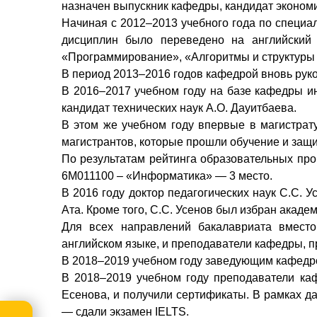
назначен выпускник кафедры, кандидат экономи
Начиная с 2012–2013 учебного года по специ
дисциплин было переведено на английский 
«Программирование», «Алгоритмы и структуры д
В период 2013–2016 годов кафедрой вновь руко
В 2016–2017 учебном году на базе кафедры 
кандидат технических наук А.О. Дауитбаева.
В этом же учебном году впервые в магистрат
магистрантов, которые прошли обучение и защи
По результатам рейтинга образовательных про
6М011100 – «Информатика» — 3 место.
В 2016 году доктор педагогических наук С.С.
Ата. Кроме того, С.С. Усенов был избран акаде
Для всех направлений бакалавриата вмест
английском языке, и преподаватели кафедры, 
В 2018–2019 учебном году заведующим кафедро
В 2018–2019 учебном году преподаватели ка
Есенова, и получили сертификаты. В рамках 
— сдали экзамен IELTS.