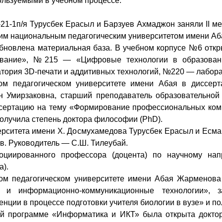
ользуемыми в учебном процессе.
21-1п/я Турусбек Ерасыл и Барзуев Ахмаджон заняли II м
ким национальным педагогическим университетом имени Аб
обновлена материальная база. В учебном корпусе №6 отк
вание», №215 — «Цифровые технологии в образован
тория 3D-печати и аддитивных технологий, №220 — лабор
ом педагогическом университете имени Абая в диссерт
н Умирзаковна, старший преподаватель образовательно
сертацию на тему «Формирование профессиональных комп
олучила степень доктора философии (PhD).
ерситета имени Х. Досмухамедова Турусбек Ерасыл и Есма
в. Руководитель — С.Ш. Тилеубай.
социированного профессора (доцента) по научному н
а).
ном педагогическом университете имени Абая Жарменова
 и информационно-коммуникационные технологии», 
нции в процессе подготовки учителя биологии в вузе» и п
ой программе «Информатика и ИКТ» была открыта докт