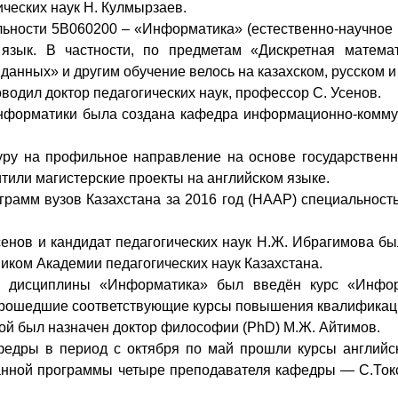
ческих наук Н. Кулмырзаев.
альности 5В060200 – «Информатика» (естественно-научное
язык. В частности, по предметам «Дискретная математ
анных» и другим обучение велось на казахском, русском и
водил доктор педагогических наук, профессор С. Усенов.
информатики была создана кафедра информационно-коммун
уру на профильное направление на основе государственн
тили магистерские проекты на английском языке.
грамм вузов Казахстана за 2016 год (НААР) специальност
 Усенов и кандидат педагогических наук Н.Ж. Ибрагимова 
миком Академии педагогических наук Казахстана.
о дисциплины «Информатика» был введён курс «Инфор
прошедшие соответствующие курсы повышения квалификаци
й был назначен доктор философии (PhD) М.Ж. Айтимов.
федры в период с октября по май прошли курсы английс
данной программы четыре преподавателя кафедры — С.Токс